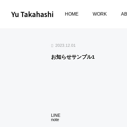
Yu Takahashi
お知らせ
お知らせサンプル1
HOME
WORK
A
PORTR
2023.12.01
AIT
お知らせサンプル1
CULTU
RE & P
ERSON
AL
次の記事
LINE
note