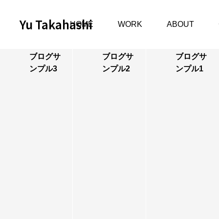
Yu Takahashi
HOME
WORK
ABOUT
2023.12.01
2023.12.01
2023.12.01
ブログサ
ブログサ
ブログサ
PO
Still
ンプル3
ンプル2
ンプル1
RT
Life
RAI
T
CU
LTU
RE
& P
ER
SO
NA
L